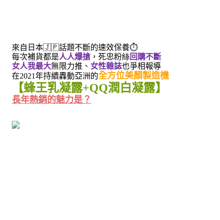
🇯🇵
⏱
來自日本
話題不斷的速效保養
每次補貨都是
人人爆搶
，死忠粉絲
回購不斷
女人我最大
無限力推、
女性雜誌
也爭相報導
全方位美顏製造機
在2021年持續轟動亞洲的
【蜂王乳凝露+QQ潤白凝露】
長年熱銷的魅力是？