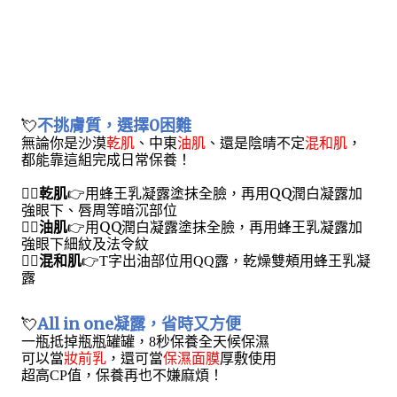
💘
不挑膚質，選擇0困難
無論你是沙漠
乾肌
、中東
油肌
、還是陰晴不定
混和肌
，
都能靠這組完成日常保養！
🙋‍♀️
乾肌
👉用蜂王乳凝露塗抹全臉，再用QQ潤白凝露加
強眼下、唇周等暗沉部位
🙋‍♀️
油肌
👉用QQ潤白凝露塗抹全臉，再用蜂王乳凝露加
強眼下細紋及法令紋
🙋‍♀️
混和肌
👉
T字出油部位用QQ露，乾燥雙頰用蜂王乳凝
露
💘
All in one凝露，省時又方便
一瓶抵掉瓶瓶罐罐，8秒保養全天候保濕
可以當
妝前乳
，還可當
保濕面膜
厚敷使用
超高CP值，保養再也不嫌麻煩！