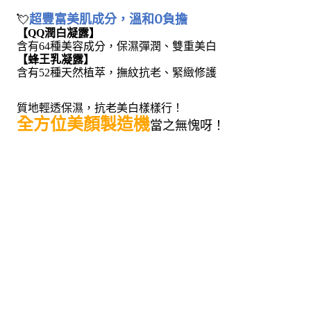
💘
超豐富美肌成分，溫和0負擔
【QQ潤白凝露】
含有
64
種美容成分，保濕彈潤、雙重美白
【蜂王乳凝露】
含有
52
種天然植萃，撫紋抗老、緊緻修護
質地輕透保濕，抗老美白樣樣行！
全方位美顏製造機
當之無愧呀！