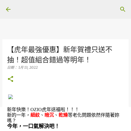
跳到主要內容
【虎年最強優惠】新年賀禮只送不
抽！超值組合錯過等明年！
日期：
1月 13, 2022
新年快樂！OZIO虎年送福啦！！！
新的一年，
細紋
、
暗沉
、
乾燥
等老化問題依然伴隨著妳
嗎？
今年，一口氣解決吧！