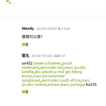
Wendy
2022年1月20日 晚上9:30
留
哪裡可以買?
言
回覆
匿名
2023年7月10日 凌晨4:59
on432
loewe schoenen
,
goodr
nederland
,
aerosoles bot
,
marc jacobs
lunette
,
aku selvatica mid gtx hiking
boots
,
maui jim polarized
sunglasses
,
aerosoles south africa
,
marc
jacobs rankine
,
armani jeans portugal
ko235
回覆