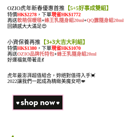
OZIO虎年新春優惠首推
【5+5好事成雙組】
特價
HK$2278
，下單
現省HK$1772
再送
軟萌保暖毯
+
蜂王乳隨身組20ml
+
QQ露隨身組20ml
😍
回饋感大大滿足
小資保養再推
【3+3大吉大利組】
特價
，
HK$1380
下單
現省HK$1070
再送
OZIO品牌托特包
+
蜂王乳隨身組20ml
💃
好運福氣帶著走
虎年最澎湃超值組合，妳絕對值得入手💓
💋
2022讓我們一起成為精緻美魔女吧