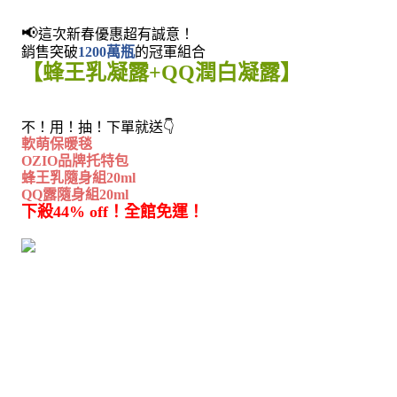
📢
這次新春優惠超有誠意！
銷售突破
1200萬瓶
的冠軍組合
【蜂王乳凝露+QQ潤白凝露】
👇
不！用！抽！下單就送
軟萌保暖毯
OZIO品牌托特包
蜂王乳隨身組20ml 
QQ露隨身組20ml
下殺44% off！全館免運！